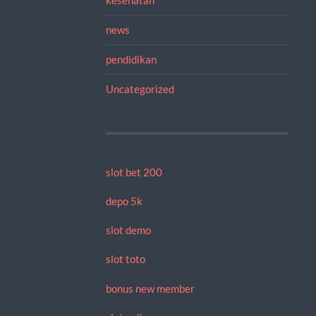
news
pendidikan
Uncategorized
slot bet 200
depo 5k
slot demo
slot toto
bonus new member