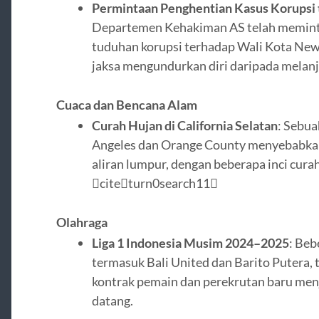
Permintaan Penghentian Kasus Korupsi
Departemen Kehakiman AS telah memint
tuduhan korupsi terhadap Wali Kota New 
jaksa mengundurkan diri daripada melanj
Cuaca dan Bencana Alam
Curah Hujan di California Selatan
: Sebu
Angeles dan Orange County menyebabkan 
aliran lumpur, dengan beberapa inci curah
citeturn0search11
Olahraga
Liga 1 Indonesia Musim 2024–2025
: Beb
termasuk Bali United dan Barito Putera,
kontrak pemain dan perekrutan baru men
datang.