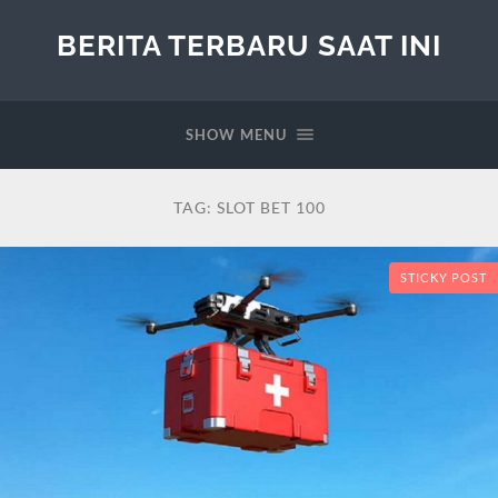
BERITA TERBARU SAAT INI
SHOW MENU
TAG:
SLOT BET 100
STICKY POST