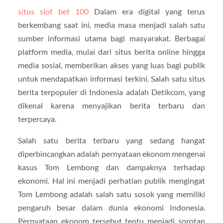
situs slot bet 100
Dalam era digital yang terus
berkembang saat ini, media masa menjadi salah satu
sumber informasi utama bagi masyarakat. Berbagai
platform media, mulai dari situs berita online hingga
media sosial, memberikan akses yang luas bagi publik
untuk mendapatkan informasi terkini. Salah satu situs
berita terpopuler di Indonesia adalah Detikcom, yang
dikenal karena menyajikan berita terbaru dan
terpercaya.
Salah satu berita terbaru yang sedang hangat
diperbincangkan adalah pernyataan ekonom mengenai
kasus Tom Lembong dan dampaknya terhadap
ekonomi. Hal ini menjadi perhatian publik mengingat
Tom Lembong adalah salah satu sosok yang memiliki
pengaruh besar dalam dunia ekonomi Indonesia.
Pernyataan ekonom tersebut tentu menjadi sorotan