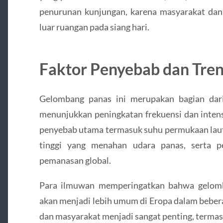
penurunan kunjungan, karena masyarakat dan 
luar ruangan pada siang hari.
Faktor Penyebab dan Tren
Gelombang panas ini merupakan bagian dari
menunjukkan peningkatan frekuensi dan intens
penyebab utama termasuk suhu permukaan laut 
tinggi yang menahan udara panas, serta pe
pemanasan global.
Para ilmuwan memperingatkan bahwa gelomb
akan menjadi lebih umum di Eropa dalam beber
dan masyarakat menjadi sangat penting, terma