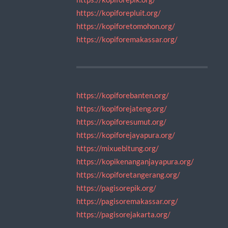
https://kopiforepluit.org/
https://kopiforetomohon.org/
https://kopiforemakassar.org/
https://kopiforebanten.org/
https://kopiforejateng.org/
https://kopiforesumut.org/
https://kopiforejayapura.org/
https://mixuebitung.org/
https://kopikenanganjayapura.org/
https://kopiforetangerang.org/
https://pagisorepik.org/
https://pagisoremakassar.org/
https://pagisorejakarta.org/