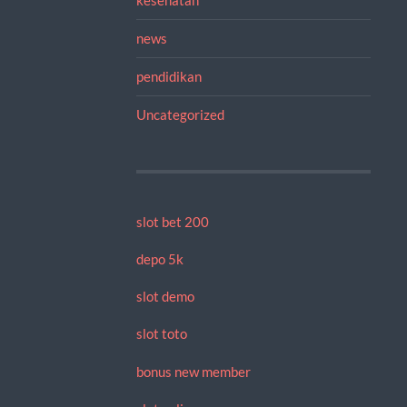
news
pendidikan
Uncategorized
slot bet 200
depo 5k
slot demo
slot toto
bonus new member