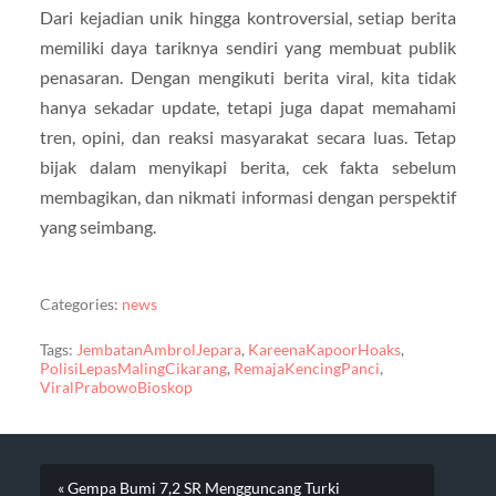
Dari kejadian unik hingga kontroversial, setiap berita
memiliki daya tariknya sendiri yang membuat publik
penasaran. Dengan mengikuti berita viral, kita tidak
hanya sekadar update, tetapi juga dapat memahami
tren, opini, dan reaksi masyarakat secara luas. Tetap
bijak dalam menyikapi berita, cek fakta sebelum
membagikan, dan nikmati informasi dengan perspektif
yang seimbang.
Categories:
news
Tags:
JembatanAmbrolJepara
,
KareenaKapoorHoaks
,
PolisiLepasMalingCikarang
,
RemajaKencingPanci
,
ViralPrabowoBioskop
« Gempa Bumi 7,2 SR Mengguncang Turki