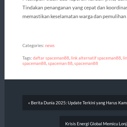
Tindakan penanganan yang cepat dan koordinasi
memastikan keselamatan warga dan pemulihan 
Categories:
news
Tags:
daftar spaceman88
,
link alternatif spaceman88
,
li
spaceman88
,
spaceman 88
,
spaceman88
« Berita Dunia 2025: Update Terkini yang Harus Kam
Krisis Energi Global Memicu Lon