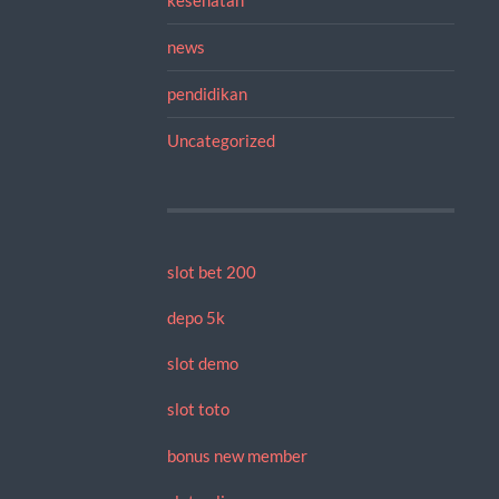
news
pendidikan
Uncategorized
slot bet 200
depo 5k
slot demo
slot toto
bonus new member