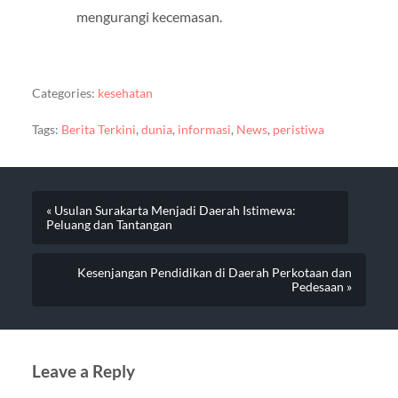
mengurangi kecemasan.
Categories:
kesehatan
Tags:
Berita Terkini
,
dunia
,
informasi
,
News
,
peristiwa
« Usulan Surakarta Menjadi Daerah Istimewa:
Peluang dan Tantangan
Kesenjangan Pendidikan di Daerah Perkotaan dan
Pedesaan »
Leave a Reply