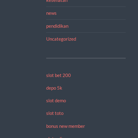
news
pendidikan
Uncategorized
slot bet 200
depo 5k
slot demo
slot toto
bonus new member